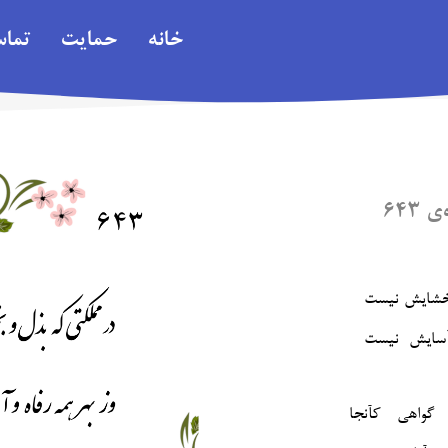
خانه
حمایت
تما
۶۴۳
بخشایش نیست
گواهی کآنجا