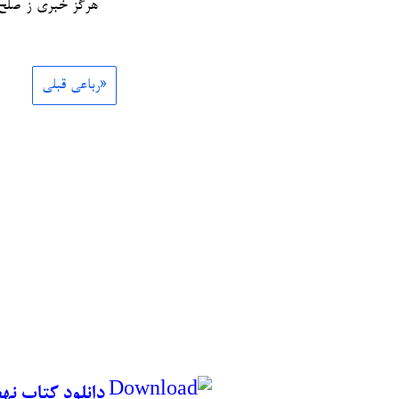
هرگز خبری ز صلح
«رباعی قبلی
دانلود کتاب نه