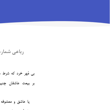
رباعی شماره‌ی 
بی مُهر خرد که شرط ه
یا عاشق و معشوقه 