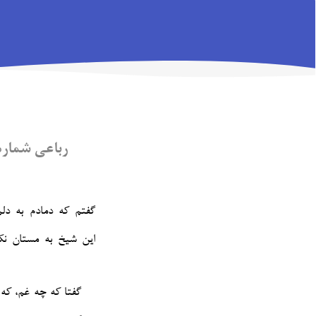
رباعی شماره‌ی 
گفتم که دمادم به د
این شیخ به مستان نک
گفتا که چه غم، که