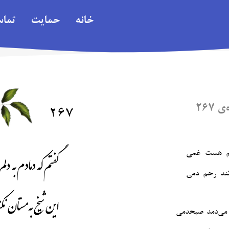
خانه
حمایت
تما
۲۶۷
لم هست غمی
ند رحم دمی‎
 می‌دمد صبحدمی