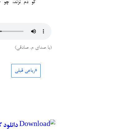
کو دم نزند، چو خ
(با صدای م. صادقی)
«رباعی قبلی
دانلود 