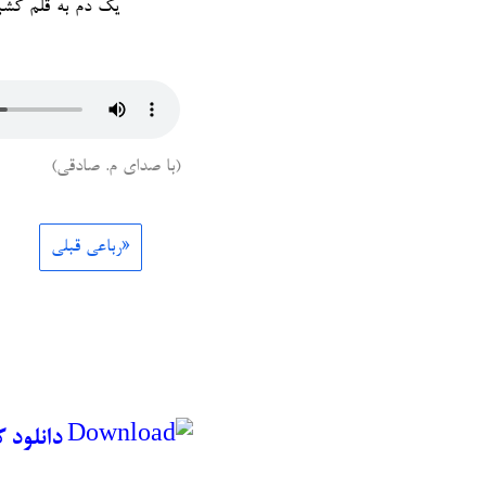
یک دم به قلم کشی
(با صدای م. صادقی)
«رباعی قبلی
دانلود 