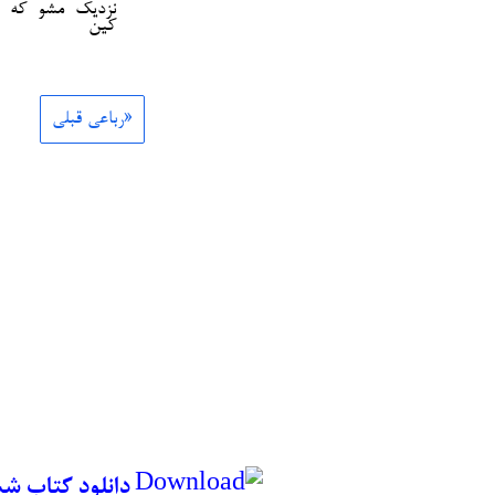
نزدیک مشو که 
کین
«رباعی قبلی
دانلود کتاب ش